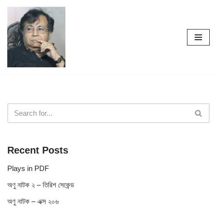
Skip
to
content
Recent Posts
Plays in PDF
অণু নাটক ২ – তিরিশ সেকেন্ড
অণু নাটক – এক্স ২০৬