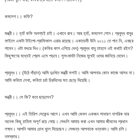
কমলেশ।। কফি?
মন্ত্রী।। হ্যাঁ কফি অবশ্যই চাই। এখানে রাখ। আর হ্যাঁ, কমলেশ শোন। প্রবুদ্ধ বাবুর
ফাইলে একটা টাইপো-গ্রাফিকাল এরার রয়েছে। একাডেমী উনি ২০১১ তে পান নি, এবছর
পাবেন। ওটা শুধরে দিও। (কফির কাপ এগিয়ে দেন) প্রবুদ্ধ বাবু তাহলে ওই কথাই রইল?
কিছুক্ষণের মধ্যেই প্রেস এসে পড়বে। সুসংবাদটা নিজের মুখেই ওদের জানিয়ে দেবেন।
প্রবুদ্ধ।। (উঠে দাঁড়ান) আমি দুঃখিত মন্ত্রী মশাই। আমি আপনার কোন কাজে আসব না।
আমি কবিতা লেখা, কবিতা চর্চা চিরদিনের মত ছেড়ে দিয়েছি।
মন্ত্রী।। সে কি? কবে ছাড়লেন?
প্রবুদ্ধ।। এই তিরিশ সেকেন্ড আগে। এখন আমি কেবল একজন সাধারণ নাগরিক যার
অনেক কিছু চাহিদা অপূর্ণ রয়ে গেছে। সেগুলি আদায় করা এখন আমার জীবনের প্রধান
লক্ষ্য। আপনি আমার চোখ খুলে দিয়েছেন। সেজন্য আপনাকে ধন্যবাদ। আমি চলি।
নমস্কার।