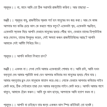
প্রবুদ্ধ।। না, মানে আমি তো ঠিক সরাসরি রাজনীতি করিনা। আর তাছাড়া –
মন্ত্রী।। প্রবুদ্ধ বাবু, রাজনীতির প্রথম শর্ত হল মানুষের মন জয় করা। আর সে কাজ
আপনার মত কবির চেয়ে ভাল কে করতে পারে বলুন? একেকটা শব্দ, একেকটা পঙক্তি,
একেকটা স্তবক দিয়ে আপনি যেভাবে মানুষের হৃদয়ে পৌঁছে যান, যেভাবে তাদের হিপ্নটাইজ
করে ফেলেন, তাদের উদ্বুদ্ধ করেন, সেই ক্ষমতা কজন রাজনীতিবিদের আছে? আপনি
আমাকে সেই আর্টটা শিখিয়ে দিন।
প্রবুদ্ধ।। আপনি কবিতা লিখতে চান?
মন্ত্রী।। একদম না। লেখা লেখি আমার একেবারেই পোষায় না। আমি চাই, আমি যখন
বক্তৃতা দেব আমার প্রতিটা কথা যেন আপনার কবিতার মত মানুষের হৃদয়ে গেঁথে যায়।
আমার বক্তৃতার ছন্দ যেন মানুষকে মাতাল করে দেয়। লোকে যেভাবে আপনার কবিতার লাইন
কোট করে, ঠিক সেইভাবে তারা যেন আমার বক্তৃতার লাইন কোট করে। আপনি আমার পাশে
থাকুন, আমাকে ট্রেন করুন। আমি খুব ভাল ছাত্র, আপনাকে আমি হতাশ করব না।
প্রবুদ্ধ।। আপনি যা চাইছেন তার জন্য একজন ভাল স্পিচ রাইটারই তো যথেষ্ট।