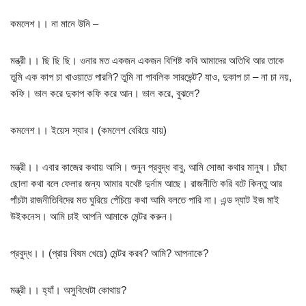
কমলেশ।। না মানে উনি –
মন্ত্রী।। ছি ছি ছি। ওনার মত একজন একজন বিশিষ্ট কবি আমাদের অতিথি আর তাকে
তুমি এক কাপ চা খাওয়াতে পারনি? তুমি না পাবলিক সারভেন্ট? যাও, দুকাপ চা – না চা নয়,
কফি। ভাল করে দুকাপ কফি করে আন। ভাল করে, বুঝলে?
কমলেশ।। ইয়েস স্যার। (কমলেশ বেরিয়ে যায়)
মন্ত্রী।। এবার কাজের কথায় আসি। শুনুন প্রবুদ্ধ বাবু, আমি সোজা কথার মানুষ। চাঁছা
ছোলা কথা বলে ফেলার জন্য আমার যথেষ্ট দুর্নাম আছে। রাজনীতি করি বটে কিন্তু আর
পাঁচটা রাজনীতিবিদের মত ঘুরিয়ে পেঁচিয়ে কথা আমি বলতে পারি না। এন্ড দ্যাট ইজ মাই
উইকনেস। আমি চাই আপনি আমাকে মেন্টর করুন।
প্রবুদ্ধ।। (প্রায় বিষম খেয়ে) মেন্টর করব? আমি? আপনাকে?
মন্ত্রী।। হ্যাঁ। অসুবিধেটা কোথায়?