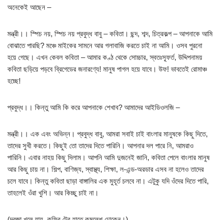
অনেকেই আছেন –
মন্ত্রী।। স্পিচ নয়, স্পিচ নয় প্রবুদ্ধ বাবু – কবিতা। ছন্দ, শব্দ, চিত্রকল্প – আপনাকে আমি
বোঝাতে পারছি? মঞ্চে মাইকের সামনে আর গলাবাজি করতে চাই না আমি। ওসব পুরনো
হয়ে গেছে। এখন কেবল কবিতা – আমার কণ্ঠ থেকে সোচ্চার, স্বতঃস্ফূর্ত, উদ্দিপনাময়
কবিতা ছড়িয়ে পড়বে ব্রিগেডের জনারণ্যে! মানুষ পাগল হয়ে যাবে। উফ! ভাবতেই রোমাঞ্চ
হচ্ছে!
প্রবুদ্ধ।। কিন্তু আমি কি করে আপনাকে শেখাব? আমাদের আইডিওলজি –
মন্ত্রী।। এক এবং অভিন্ন। প্রবুদ্ধ বাবু, আমরা সবাই চাই বাংলার মানুষকে কিছু দিতে,
তাদের সুখী করতে। কিছুই তো তাদের দিতে পারিনি। আপনার দল পারে নি, আমরাও
পারিনি। এবার নাহয় কিছু দিলাম। আপনি আমি দুজনেই জানি, কবিতা পেলে বাংলার মানুষ
আর কিছু চায় না। শিল্প, বাণিজ্য, স্বাস্থ্য, শিক্ষা, ল-এন্ড-অরডার এসব না হলেও তাদের
চলে যাবে। কিন্তু কবিতা ছাড়া বাঙ্গালির এক মুহূর্ত চলবে না। এটুকু যদি ওঁদের দিতে পারি,
তাহলেই ওঁরা খুশি। আর কিচ্ছু চাই না।
(দরজা খুলে যায়, কফির ট্রে হাতে কমলেশ ঢোকেন।)