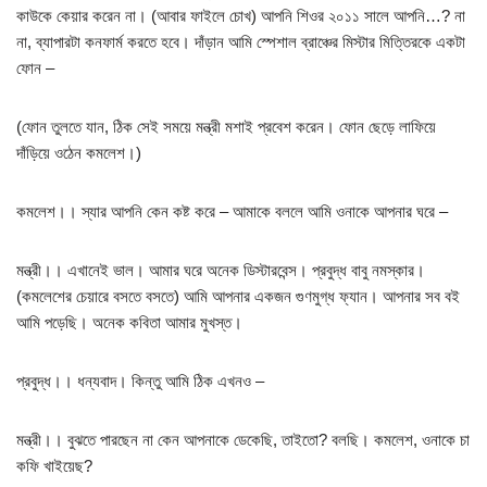
কাউকে কেয়ার করেন না। (আবার ফাইলে চোখ) আপনি শিওর ২০১১ সালে আপনি…? না
না, ব্যাপারটা কনফার্ম করতে হবে। দাঁড়ান আমি স্পেশাল ব্রাঞ্চের মিস্টার মিত্তিরকে একটা
ফোন –
(ফোন তুলতে যান, ঠিক সেই সময়ে মন্ত্রী মশাই প্রবেশ করেন। ফোন ছেড়ে লাফিয়ে
দাঁড়িয়ে ওঠেন কমলেশ।)
কমলেশ।। স্যার আপনি কেন কষ্ট করে – আমাকে বললে আমি ওনাকে আপনার ঘরে –
মন্ত্রী।। এখানেই ভাল। আমার ঘরে অনেক ডিস্টারবেন্স। প্রবুদ্ধ বাবু নমস্কার।
(কমলেশের চেয়ারে বসতে বসতে) আমি আপনার একজন গুণমুগ্ধ ফ্যান। আপনার সব বই
আমি পড়েছি। অনেক কবিতা আমার মুখস্ত।
প্রবুদ্ধ।। ধন্যবাদ। কিন্তু আমি ঠিক এখনও –
মন্ত্রী।। বুঝতে পারছেন না কেন আপনাকে ডেকেছি, তাইতো? বলছি। কমলেশ, ওনাকে চা
কফি খাইয়েছ?