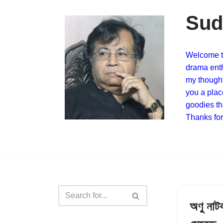
Sud
Skip
to
content
Welcome to
drama enth
my thoughts
you a plac
goodies tha
Thanks for
অণু নাট