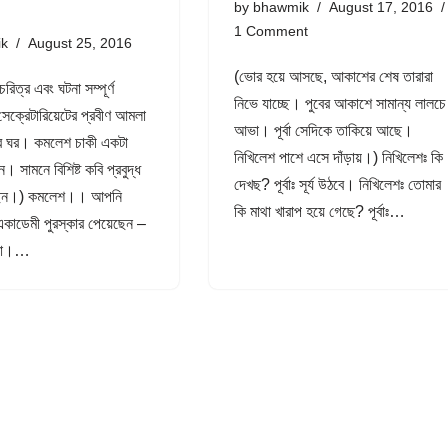
by
bhawmik
August 17, 2016
1 Comment
ik
August 25, 2016
(ভোর হয়ে আসছে, আকাশের শেষ তারারা
রিত্র এবং ঘটনা সম্পূর্ণ
নিভে যাচ্ছে। পুবের আকাশে সামান্য লালচে
সেক্রেটারিয়েটের প্রবীণ আমলা
আভা। পূর্বা সেদিকে তাকিয়ে আছে।
র ঘর। কমলেশ চাকী একটা
নিখিলেশ পাশে এসে দাঁড়ায়।) নিখিলেশঃ কি
 সামনে বিশিষ্ট কবি প্রবুদ্ধ
দেখছ? পূর্বাঃ সূর্য উঠবে। নিখিলেশঃ তোমার
েন।) কমলেশ।। আপনি
কি মাথা খারাপ হয়ে গেছে? পূর্বাঃ…
কাডেমী পুরস্কার পেয়েছেন –
। না।…