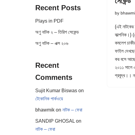
সেকেন্ড
Recent Posts
by
bhawm
Plays in PDF
{এই নাটকের চ
অণু নাটক ২ – তিরিশ সেকেন্ড
কাল্পনিক।} (
কমলেশ চাকী
অণু নাটক – এক্স ২০৬
ফাইল দেখছেন।
কর বসে আছ
Recent
২০১১ সালে এ
প্রবুদ্ধ।
Comments
Sujit Kumar Biswas
on
টেকোনিক পার্কওয়ে
bhawmik
on
নাটক – ফেরা
SANDIP GHOSAL
on
নাটক – ফেরা