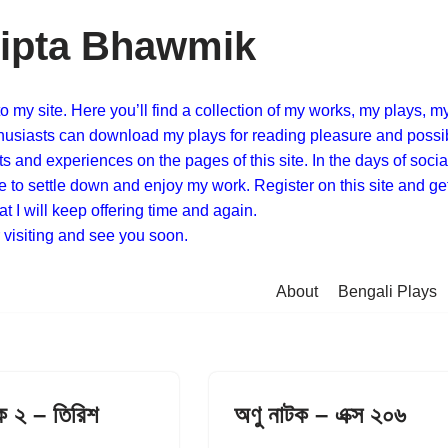
ipta Bhawmik
 my site. Here you’ll find a collection of my works, my plays, m
usiasts can download my plays for reading pleasure and possible
 and experiences on the pages of this site. In the days of social 
e to settle down and enjoy my work. Register on this site and ge
t I will keep offering time and again.
 visiting and see you soon.
About
Bengali Plays
ক ২ – তিরিশ
অণু নাটক – এক্স ২০৬